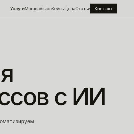
Услуги
MoranaVision
Кейсы
Цена
Статьи
Контакт
ия
ссов
с
ИИ
втоматизируем