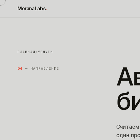
К содержимому
MoranaLabs
.
ГЛАВНАЯ
/
УСЛУГИ
А
04
— НАПРАВЛЕНИЕ
б
Считаем,
один про