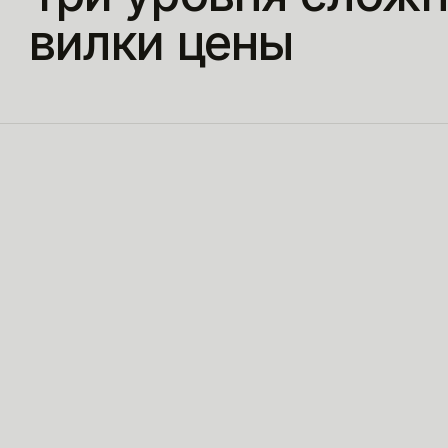
вилки цены
Данные уже в цифре, источник и приемник по одному,
глубоких интеграций в учет не требуется. Замер до, пил
реальном потоке, замер после.
Процесс живет в нескольких системах — 1С, CRM, почт
файловые папки. Нужны действия в системах с
подтверждением человека, тестовый прогон вхолостую
журнал решений.