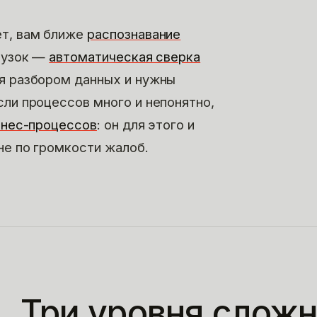
ет, вам ближе
распознавание
грузок —
автоматическая сверка
ся разбором данных и нужны
если процессов много и непонятно,
знес-процессов
: он для этого и
не по громкости жалоб.
Три уровня сложн