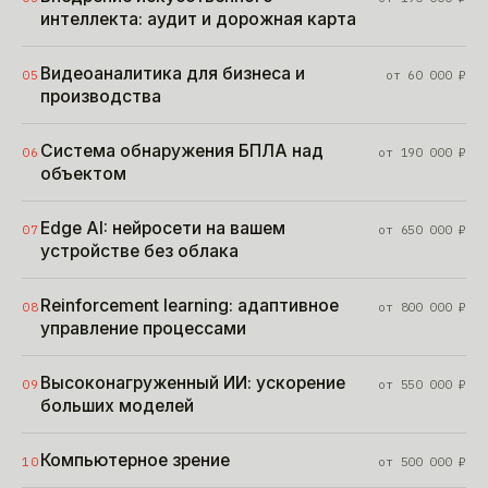
интеллекта: аудит и дорожная карта
Видеоаналитика для бизнеса и
05
от
60 000
₽
производства
Система обнаружения БПЛА над
06
от
190 000
₽
объектом
Edge AI: нейросети на вашем
07
от
650 000
₽
устройстве без облака
Reinforcement learning: адаптивное
08
от
800 000
₽
управление процессами
Высоконагруженный ИИ: ускорение
09
от
550 000
₽
больших моделей
Компьютерное зрение
10
от
500 000
₽