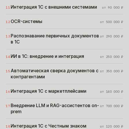
Интеграция 1С с внешними системами
11
от
90 000
₽
OCR-системы
12
от
500 000
₽
Распознавание первичных документов
13
от
290 000
₽
в 1С
ИИ в 1С: внедрение и интеграция
14
от
250 000
₽
Автоматическая сверка документов с
15
от
350 000
₽
контрагентами
Интеграция 1С с маркетплейсами
16
от
140 000
₽
Внедрение LLM и RAG-ассистентов on-
17
от
700 000
₽
prem
Интеграция 1С с Честным знаком
18
от
120 000
₽