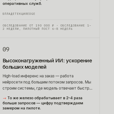
оперативных служб.
БПЛА
ДЕТЕКЦИЯ
EDGE
ОБСЛЕДОВАНИЕ ОТ
190 000
₽
· ОБСЛЕДОВАНИЕ 1–
2 НЕДЕЛИ, ПИЛОТНЫЙ ПОСТ 6–8 НЕДЕЛЬ
09
Высоконагруженный ИИ: ускорение
больших моделей
High-load инференс на заказ — работа
нейросети под большим потоком запросов. Мы
строим системы, где модель отвечает быстро
даже на пике, а парк серверов не
→
То же железо обрабатывает в 2–4 раза
разрастается.
больше запросов — цифру подтверждаем
замером на пилоте.