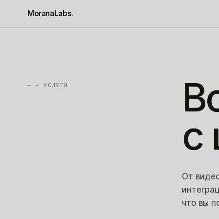
К содержимому
MoranaLabs
.
В
—
— УСЛУГИ
с
От видео
интеграц
что вы п