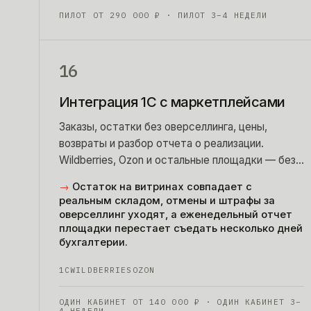
ПИЛОТ ОТ
290 000
₽
· ПИЛОТ 3–4 НЕДЕЛИ
16
Интеграция 1С с маркетплейсами
Заказы, остатки без оверселлинга, цены,
возвраты и разбор отчета о реализации.
Wildberries, Ozon и остальные площадки — без
утренней выгрузки в Excel и разбора отчета по
→
Остаток на витринах совпадает с
выходным.
реальным складом, отмены и штрафы за
оверселлинг уходят, а еженедельный отчет
площадки перестает съедать несколько дней
бухгалтерии.
1С
WILDBERRIES
OZON
ОДИН КАБИНЕТ ОТ
140 000
₽
· ОДИН КАБИНЕТ 3–