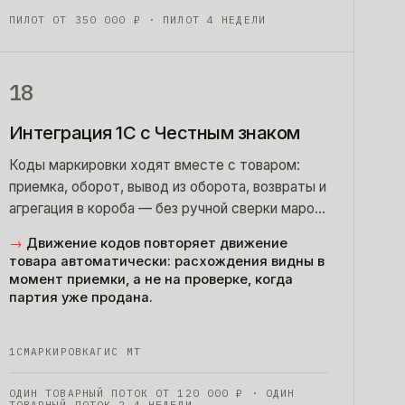
ПИЛОТ ОТ
350 000
₽
· ПИЛОТ 4 НЕДЕЛИ
18
Интеграция 1С с Честным знаком
Коды маркировки ходят вместе с товаром:
приемка, оборот, вывод из оборота, возвраты и
агрегация в короба — без ручной сверки марок
с накладной по вечерам.
→
Движение кодов повторяет движение
товара автоматически: расхождения видны в
момент приемки, а не на проверке, когда
партия уже продана.
1С
МАРКИРОВКА
ГИС МТ
ОДИН ТОВАРНЫЙ ПОТОК ОТ
120 000
₽
· ОДИН