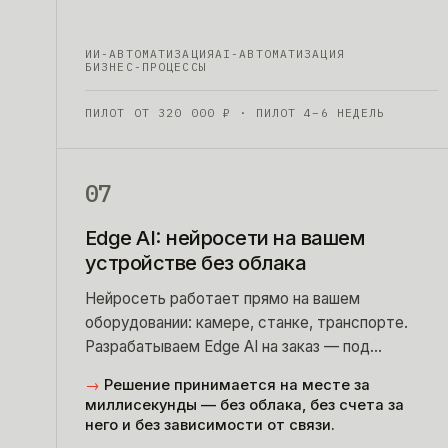
ИИ-АВТОМАТИЗАЦИЯ
AI-АВТОМАТИЗАЦИЯ
БИЗНЕС-ПРОЦЕССЫ
ПИЛОТ ОТ
320 000
₽
· ПИЛОТ 4–6 НЕДЕЛЬ
07
Edge AI: нейросети на вашем
устройстве без облака
Нейросеть работает прямо на вашем
оборудовании: камере, станке, транспорте.
Разрабатываем Edge AI на заказ — под
конкретное железо, задачу и условия объекта.
→
Решение принимается на месте за
миллисекунды — без облака, без счета за
него и без зависимости от связи.