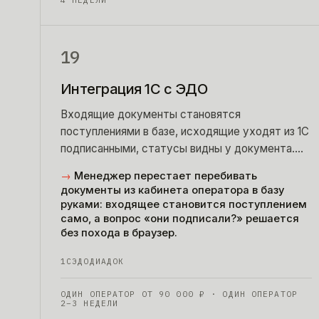
4 НЕДЕЛИ
19
Интеграция 1С с ЭДО
Входящие документы становятся
поступлениями в базе, исходящие уходят из 1С
подписанными, статусы видны у документа.
Диадок, СБИС, Контур, Такском, Астрал и
→
Менеджер перестает перебивать
роуминг между ними.
документы из кабинета оператора в базу
руками: входящее становится поступлением
само, а вопрос «они подписали?» решается
без похода в браузер.
1С
ЭДО
ДИАДОК
ОДИН ОПЕРАТОР ОТ
90 000
₽
· ОДИН ОПЕРАТОР
2–3 НЕДЕЛИ