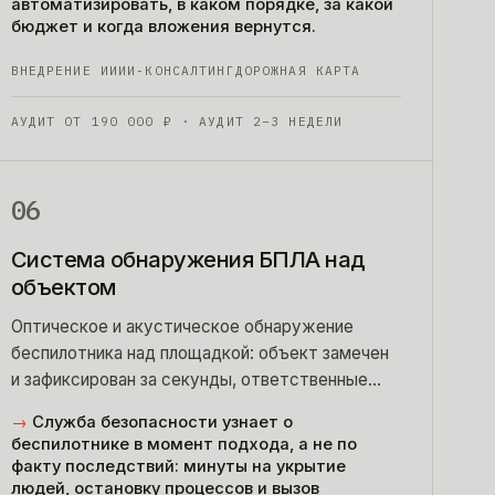
автоматизировать, в каком порядке, за какой
бюджет и когда вложения вернутся.
ВНЕДРЕНИЕ ИИ
ИИ-КОНСАЛТИНГ
ДОРОЖНАЯ КАРТА
АУДИТ ОТ
190 000
₽
· АУДИТ 2–3 НЕДЕЛИ
06
Система обнаружения БПЛА над
объектом
Оптическое и акустическое обнаружение
беспилотника над площадкой: объект замечен
и зафиксирован за секунды, ответственные
оповещены. Только обнаружение — без
→
Служба безопасности узнает о
подавления и без нарушения закона.
беспилотнике в момент подхода, а не по
факту последствий: минуты на укрытие
людей, остановку процессов и вызов