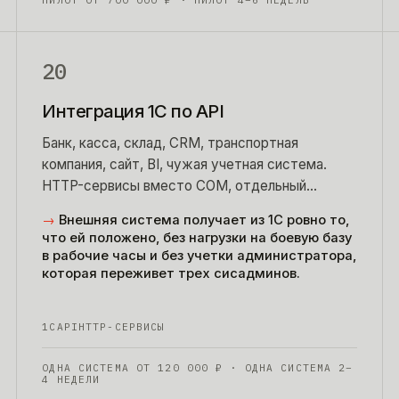
ПИЛОТ ОТ
700 000
₽
· ПИЛОТ 4–6 НЕДЕЛЬ
20
Интеграция 1С по API
Банк, касса, склад, CRM, транспортная
компания, сайт, BI, чужая учетная система.
HTTP-сервисы вместо COM, отдельный
служебный пользователь с минимальными
→
Внешняя система получает из 1С ровно то,
правами, журнал всех обращений.
что ей положено, без нагрузки на боевую базу
в рабочие часы и без учетки администратора,
которая переживет трех сисадминов.
1С
API
HTTP-СЕРВИСЫ
ОДНА СИСТЕМА ОТ
120 000
₽
· ОДНА СИСТЕМА 2–
4 НЕДЕЛИ