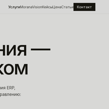
Услуги
MoranaVision
Кейсы
Цена
Статьи
Контакт
ния
—
ком
ия ERP,
правлению: