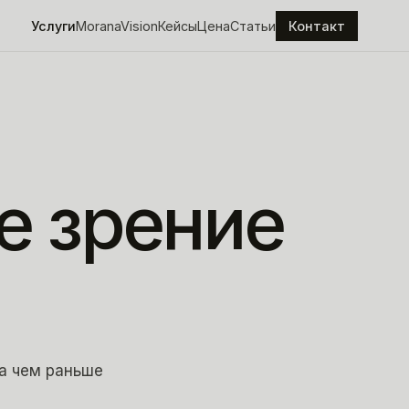
Услуги
MoranaVision
Кейсы
Цена
Статьи
Контакт
е
зрение
за чем раньше