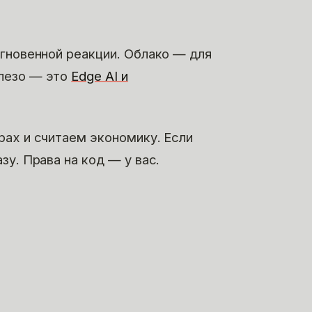
мгновенной реакции. Облако — для
лезо — это
Edge AI и
рах и считаем экономику. Если
у. Права на код — у вас.