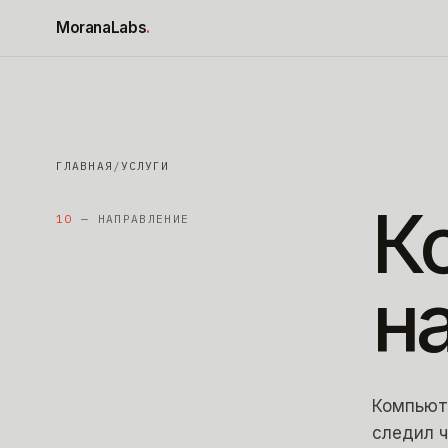
К содержимому
MoranaLabs
.
ГЛАВНАЯ
/
УСЛУГИ
К
10
— НАПРАВЛЕНИЕ
н
Компьюте
следил ч