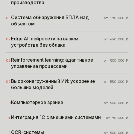
производства
Система обнаружения БПЛА над
06
от
190 000
₽
объектом
Edge AI: нейросети на вашем
07
от
650 000
₽
устройстве без облака
Reinforcement learning: адаптивное
08
от
800 000
₽
управление процессами
Высоконагруженный ИИ: ускорение
09
от
550 000
₽
больших моделей
Компьютерное зрение
10
от
500 000
₽
Интеграция 1С с внешними системами
11
от
90 000
₽
OCR-системы
12
от
500 000
₽