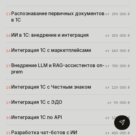
Распознавание первичных документов
13
от
290 000
₽
в 1С
ИИ в 1С: внедрение и интеграция
14
от
250 000
₽
Интеграция 1С с маркетплейсами
16
от
140 000
₽
Внедрение LLM и RAG-ассистентов on-
17
от
700 000
₽
prem
Интеграция 1С с Честным знаком
18
от
120 000
₽
Интеграция 1С с ЭДО
19
от
90 000
₽
Интеграция 1С по API
20
от
120 000
₽
Разработка чат-ботов с ИИ
21
от
400 000
₽