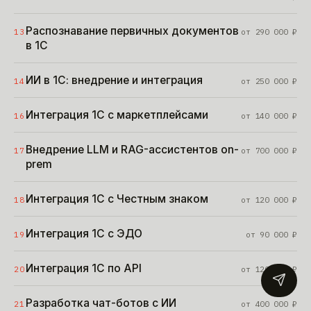
Распознавание первичных документов
13
от
290 000
₽
в 1С
ИИ в 1С: внедрение и интеграция
14
от
250 000
₽
Интеграция 1С с маркетплейсами
16
от
140 000
₽
Внедрение LLM и RAG-ассистентов on-
17
от
700 000
₽
prem
Интеграция 1С с Честным знаком
18
от
120 000
₽
Интеграция 1С с ЭДО
19
от
90 000
₽
Интеграция 1С по API
20
от
120 000
₽
Разработка чат-ботов с ИИ
21
от
400 000
₽