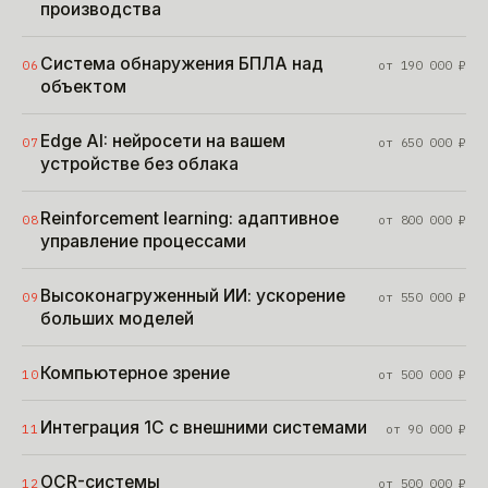
производства
Система обнаружения БПЛА над
06
от
190 000
₽
объектом
Edge AI: нейросети на вашем
07
от
650 000
₽
устройстве без облака
Reinforcement learning: адаптивное
08
от
800 000
₽
управление процессами
Высоконагруженный ИИ: ускорение
09
от
550 000
₽
больших моделей
Компьютерное зрение
10
от
500 000
₽
Интеграция 1С с внешними системами
11
от
90 000
₽
OCR-системы
12
от
500 000
₽