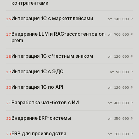
контрагентами
Интеграция 1С с маркетплейсами
16
от
140 000
₽
Внедрение LLM и RAG-ассистентов on-
17
от
700 000
₽
prem
Интеграция 1С с Честным знаком
18
от
120 000
₽
Интеграция 1С с ЭДО
19
от
90 000
₽
Интеграция 1С по API
20
от
120 000
₽
Разработка чат-ботов с ИИ
21
от
400 000
₽
Внедрение ERP-системы
22
от
250 000
₽
ERP для производства
23
от
300 000
₽