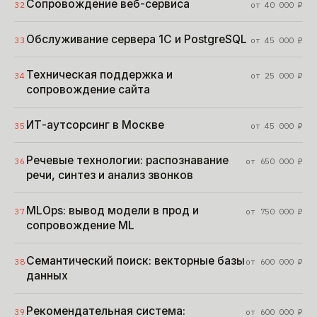
Сопровождение веб-сервиса
32
от
40 000
₽
Обслуживание сервера 1С и PostgreSQL
33
от
45 000
₽
Техническая поддержка и
34
от
25 000
₽
сопровождение сайта
ИТ-аутсорсинг в Москве
35
от
45 000
₽
Речевые технологии: распознавание
36
от
650 000
₽
речи, синтез и анализ звонков
MLOps: вывод модели в прод и
37
от
750 000
₽
сопровождение ML
Семантический поиск: векторные базы
38
от
600 000
₽
данных
Рекомендательная система:
39
от
600 000
₽