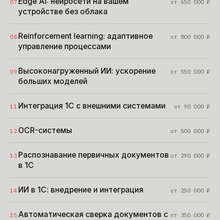
Edge AI: нейросети на вашем
07
от
650 000
₽
устройстве без облака
Reinforcement learning: адаптивное
08
от
800 000
₽
управление процессами
Высоконагруженный ИИ: ускорение
09
от
550 000
₽
больших моделей
Интеграция 1С с внешними системами
11
от
90 000
₽
OCR-системы
12
от
500 000
₽
Распознавание первичных документов
13
от
290 000
₽
в 1С
ИИ в 1С: внедрение и интеграция
14
от
250 000
₽
Автоматическая сверка документов с
15
от
350 000
₽