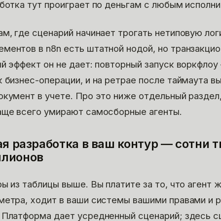
аботка тут проиграет по деньгам с любым исполн
ам, где сценарий начинает трогать нетиповую лог
ментов в n8n есть штатной нодой, но транзакци
ый эффект он не дает: повторный запуск воркфлоу
к бизнес-операции, и на ретрае после таймаута в
окумент в учете. Про это ниже отдельный раздел
аще всего умирают самосборные агенты.
ая разработка в ваш контур — сотни 
ллионов
ы из таблицы выше. Вы платите за то, что агент 
метра, ходит в ваши системы вашими правами и 
 Платформа дает усредненный сценарий; здесь с