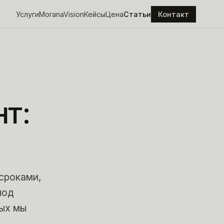
Услуги
MoranaVision
Кейсы
Цена
Статьи
Контакт
т:
 сроками,
под
рых мы