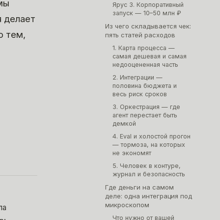
 мы
Ярус 3. Корпоративный
запуск — 10–50 млн ₽
я делает
Из чего складывается чек:
о тем,
пять статей расходов
1. Карта процесса —
й
самая дешевая и самая
недооцененная часть
2. Интеграции —
половина бюджета и
весь риск сроков
3. Оркестрация — где
агент перестает быть
демкой
4. Eval и холостой прогон
— тормоза, на которых
не экономят
5. Человек в контуре,
журнал и безопасность
Где деньги на самом
деле: одна интеграция под
микроскопом
ла
Что нужно от вашей