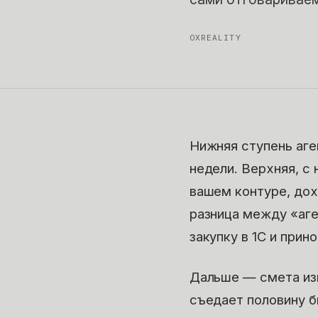
0XREALITY
Нижняя ступень аге
недели. Верхняя, с
вашем контуре, дох
разница между «аге
закупку в 1С и прин
Дальше — смета изн
съедает половину б