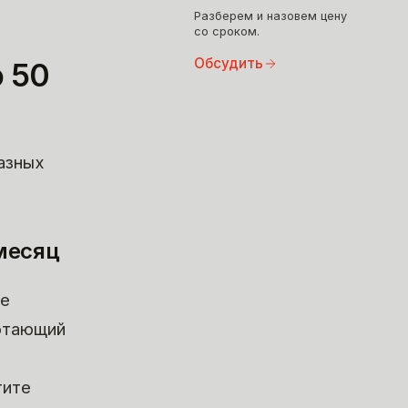
Разберем и назовем цену
со сроком.
Обсудить
о 50
разных
 месяц
те
ботающий
тите