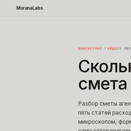
К содержимому
MoranaLabs
.
ИНЖЕНЕРНЫЕ ГАЙДЫ
29 ИЮ
Сколь
смета
Разбор сметы агент
пять статей расхо
микроскопом, форм
сами отговариваем