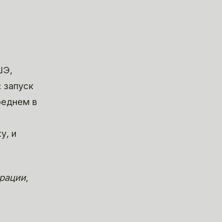
ШЭ,
 запуск
реднем в
у, и
орации
,