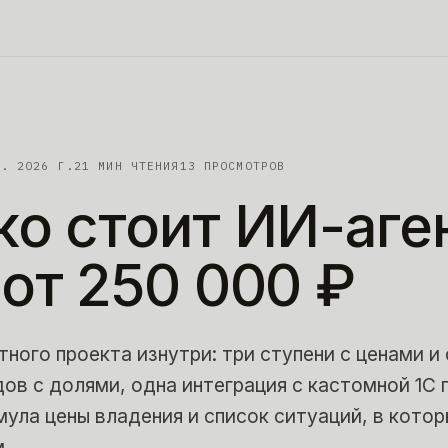
Л. 2026 Г.
21
МИН ЧТЕНИЯ
13 ПРОСМОТРОВ
ко
стоит
ИИ-аген
от
250
000
₽
ного проекта изнутри: три ступени с ценами и
дов с долями, одна интеграция с кастомной 1С 
ула цены владения и список ситуаций, в кото
.