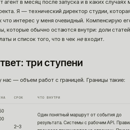
т агент в месяц после запуска и в каких случаях
оекта. Я — технический директор студии, котора
ак что интерес у меня очевидный. Компенсирую ег
ы, которые обычно остаются внутри: доли стате
аты и список того, что в чек
не
входит.
твет: три ступени
 нас — объем работ с границей. Границы такие:
ЕНА
СРОК
ЧТО ВНУТРИ
50
Один понятный маршрут от события до
00
результата. Системы с рабочим API. Прави
2–3