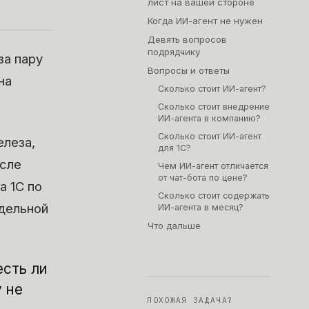
лист на вашей стороне
Когда ИИ-агент не нужен
Девять вопросов
подрядчику
за пару
Вопросы и ответы
на
Сколько стоит ИИ-агент?
Сколько стоит внедрение
ИИ-агента в компанию?
Сколько стоит ИИ-агент
елеза,
для 1С?
осле
Чем ИИ-агент отличается
от чат-бота по цене?
а 1С по
Сколько стоит содержать
тдельной
ИИ-агента в месяц?
Что дальше
есть ли
 не
ПОХОЖАЯ ЗАДАЧА?