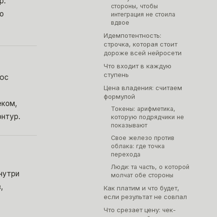
р:
стороны, чтобы
о
интеграция не стоила
вдвое
Идемпотентность:
строчка, которая стоит
дороже всей нейросети
Что входит в каждую
ступень
люс
Цена владения: считаем
формулой
еком,
Токены: арифметика,
онтур.
которую подрядчики не
показывают
Свое железо против
облака: где точка
перехода
Люди: та часть, о которой
нутри
молчат обе стороны
,
Как платим и что будет,
если результат не совпал
Что срезает цену: чек-