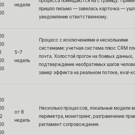
процесса помещаются на страницу. Приме
00
недели
пришло письмо — завелась карточка — ушл
00
уведомление ответственному.
00
Процесс с исключениями и несколькими
00
системами: учетная система плюс CRM п
1
5–7
почта. Холостой прогон на боевых данных,
00
недель
подтверждение необратимых шагов челов
00
замер эффекта на реальном потоке, eval-к
00
00
Несколько процессов, локальные модели в
от 8
 2
периметра, мониторинг, разграничение прав
недель
00
регламент сопровождения.
00