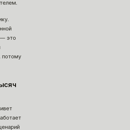
ителем.
ику.
онной
 — это
ы
, потому
тысяч
живет
работает
ценарий